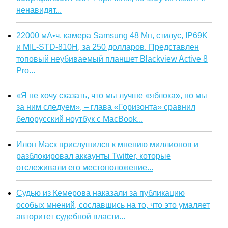
ненавидят...
22000 мА•ч, камера Samsung 48 Мп, стилус, IP69K
и MIL-STD-810H, за 250 долларов. Представлен
топовый неубиваемый планшет Blackview Active 8
Pro...
«Я не хочу сказать, что мы лучше «яблока», но мы
за ним следуем», – глава «Горизонта» сравнил
белорусский ноутбук с MacBook...
Илон Маск прислушился к мнению миллионов и
разблокировал аккаунты Twitter, которые
отслеживали его местоположение...
Судью из Кемерова наказали за публикацию
особых мнений, сославшись на то, что это умаляет
авторитет судебной власти...