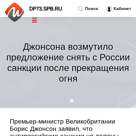
DP73.SPB.RU
Поиск
Кабинет
☰
Новости
»
Джонсона возмутило
Тренды новостей
»
предложение снять с России
санкции после прекращения
Рубрики
»
огня
Правила
»
Контакт
»
Премьер-министр Великобритании
Борис Джонсон заявил, что
антироссийские санкции не должны