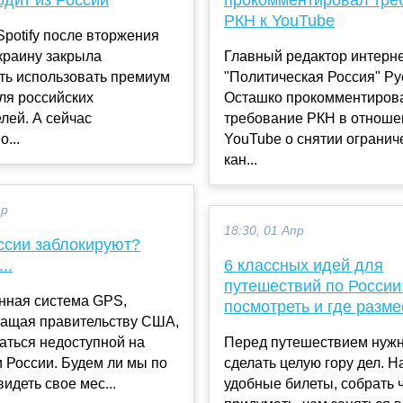
РКН к YouTube
potify после вторжения
краину закрыла
Главный редактор интерн
ть использовать премиум
"Политическая Россия" Ру
ля российских
Осташко прокомментиров
лей. А сейчас
требование РКН в отноше
...
YouTube о снятии огранич
кан...
ар
18:30, 01 Апр
ссии заблокируют?
..
6 классных идей для
путешествий по России:
нная система GPS,
посмотреть и где разме
ащая правительству США,
аться недоступной на
Перед путешествием нужн
 России. Будем ли мы по
сделать целую гору дел. Н
идеть свое мес...
удобные билеты, собрать 