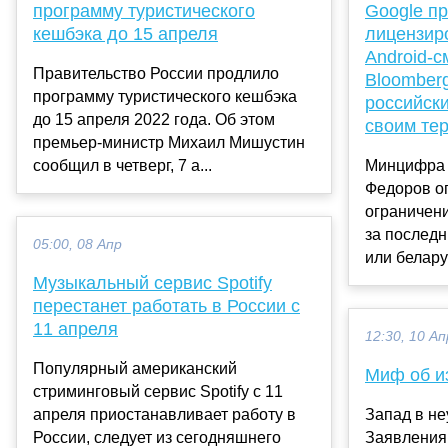
программу туристического
Google п
кешбэка до 15 апреля
лицензир
Android-с
Правительство России продлило
Bloomberg
программу туристического кешбэка
российски
до 15 апреля 2022 года. Об этом
своим те
премьер-министр Михаил Мишустин
сообщил в четверг, 7 а...
Минцифра 
Федоров о
ограничен
за последн
05:00, 08 Апр
или беларус
Музыкальный сервис Spotify
перестанет работать в России с
11 апреля
12:30, 10 Ап
Популярный американский
Миф об и
стриминговый сервис Spotify с 11
апреля приостанавливает работу в
Запад в н
России, следует из сегодняшнего
Заявления 