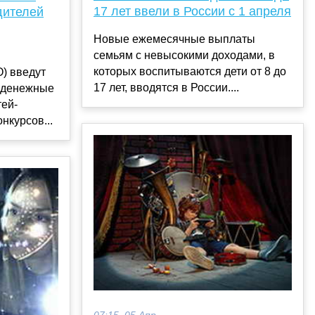
17 лет ввели в России с 1 апреля
дителей
Новые ежемесячные выплаты
семьям с невысокими доходами, в
которых воспитываются дети от 8 до
) введут
17 лет, вводятся в России....
 денежные
тей-
нкурсов...