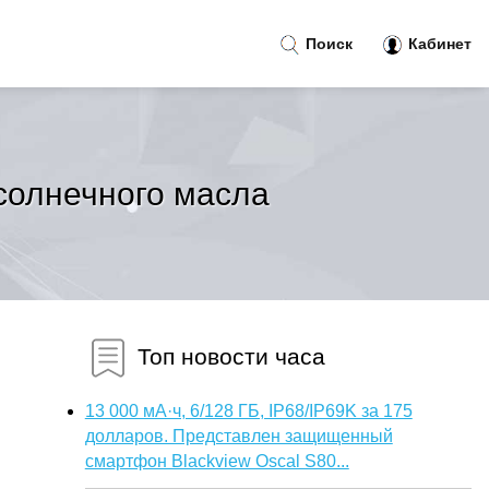
Поиск
Кабинет
дсолнечного масла
Топ новости часа
13 000 мА·ч, 6/128 ГБ, IP68/IP69K за 175
долларов. Представлен защищенный
смартфон Blackview Oscal S80...