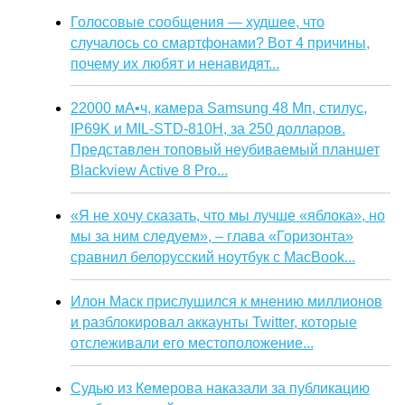
Голосовые сообщения — худшее, что
случалось со смартфонами? Вот 4 причины,
почему их любят и ненавидят...
22000 мА•ч, камера Samsung 48 Мп, стилус,
IP69K и MIL-STD-810H, за 250 долларов.
Представлен топовый неубиваемый планшет
Blackview Active 8 Pro...
«Я не хочу сказать, что мы лучше «яблока», но
мы за ним следуем», – глава «Горизонта»
сравнил белорусский ноутбук с MacBook...
Илон Маск прислушился к мнению миллионов
и разблокировал аккаунты Twitter, которые
отслеживали его местоположение...
Судью из Кемерова наказали за публикацию