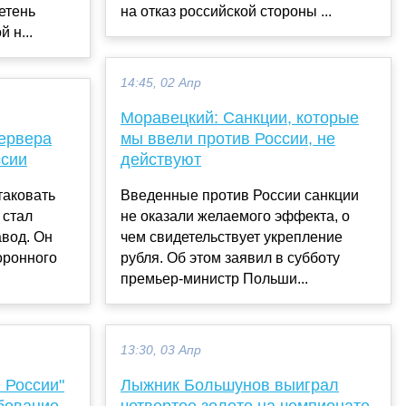
етень
на отказ российской стороны ...
 н...
14:45, 02 Апр
Моравецкий: Санкции, которые
ервера
мы ввели против России, не
ссии
действуют
таковать
Введенные против России санкции
 стал
не оказали желаемого эффекта, о
вод. Он
чем свидетельствует укрепление
оронного
рубля. Об этом заявил в субботу
премьер-министр Польши...
13:30, 03 Апр
 России"
Лыжник Большунов выиграл
бование
четвертое золото на чемпионате