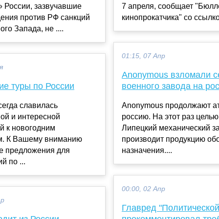
» России, зазвучавшие
7 апреля, сообщает "Бюлл
дения против РФ санкций
кинопрокатчика" со ссылкой
го Запада, не ....
01:15, 07 Апр
я
Anonymous взломали с
ие туры по России
военного завода на ро
сегда славилась
Anonymous продолжают а
ой и интересной
россию. На этот раз целью
й к новогодним
Липецкий механический за
м. К Вашему вниманию
производит продукцию об
е предложения для
назначения....
 по ...
00:00, 02 Апр
ар
Главред "Политической
ходит из России
прокомментировал тре