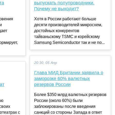
та
выпускать полупроводники.
Почему не выходит?
новения
Хотя в России работают больше
и
десяти производителей микросхем,
щает
достойных конкурентов
тайваньскому TSMC и корейскому
ормирует,
Samsung Semiconductor так и не по...
20:30, 05 Апр
Глава МИД Британии заявила о
заморозке 60% валютных
ат
резервов России
Более $350 млрд валютных резервов
ью
России (около 60%) были
своих
заблокированы после введения
отеатрах с
санкций со стороны Запада в ответ