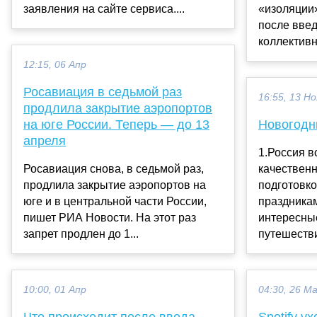
заявления на сайте сервиса....
«изоляции
после вве
коллективно
12:15, 06 Апр
Росавиация в седьмой раз
16:55, 13 Но
продлила закрытие аэропортов
на юге России. Теперь — до 13
Новогодн
апреля
1.Россия в
Росавиация снова, в седьмой раз,
качественн
продлила закрытие аэропортов на
подготовко
юге и в центральной части России,
праздника
пишет РИА Новости. На этот раз
интересны
запрет продлен до 1...
путешествий
10:00, 01 Апр
04:30, 26 М
Что происходит после ввода
Spotify у