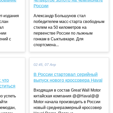
России
ет-издания
Александр Большунов стал
слан
победителем масс-старта свободным
ал
стилем на 50 километров на
нии
первенстве России по лыжным
ений с
гонкам в Сыктывкаре. Для
спортсмена...
02:45, 07 Апр
В России стартовал серийный
 что
выпуск нового кроссовера Haval
ститься
Входящая в состав Great Wall Motor
о успеть
китайская компания @@Haval@@
айти
Motor начала производить в России
чемодан,
новый среднеразмерный кроссовер