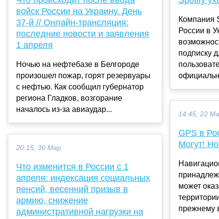
войск России на Украину. День
Компания S
37-й // Онлайн-трансляция:
России в У
последние новости и заявления
возможнос
1 апреля
подписку д
Ночью на нефтебазе в Белгороде
пользовате
произошел пожар, горят резервуары
официально
с нефтью. Как сообщил губернатор
региона Гладков, возгорание
началось из-за авиаудар...
14:45, 22 М
GPS в Ро
Могут! Но.
20:15, 30 Мар
Навигацио
Что изменится в России с 1
принадлеж
апреля: индексация социальных
может оказ
пенсий, весенний призыв в
территории
армию, снижение
прежнему в
административной нагрузки на