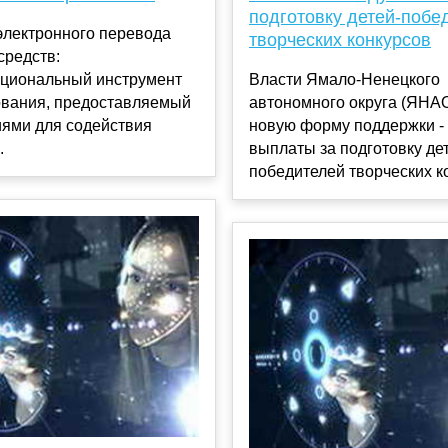
подготовку детей-побе
электронного перевода
творческих конкурсов
средств:
циональный инструмент
Власти Ямало-Ненецкого
вания, предоставляемый
автономного округа (ЯНАО
иями для содействия
новую форму поддержки -
.
выплаты за подготовку де
победителей творческих ко