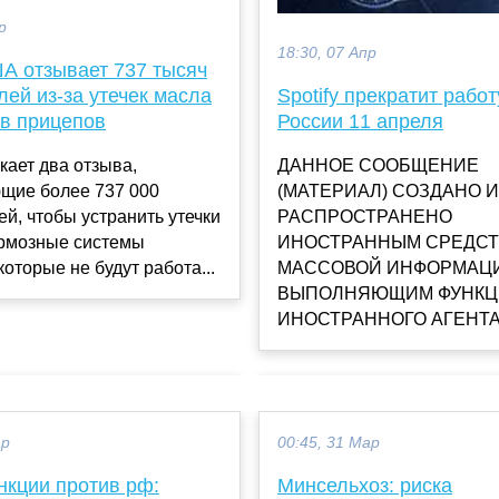
р
18:30, 07 Апр
ША отзывает 737 тысяч
ей из-за утечек масла
Spotify прекратит работ
ов прицепов
России 11 апреля
кает два отзыва,
ДАННОЕ СООБЩЕНИЕ
щие более 737 000
(МАТЕРИАЛ) СОЗДАНО И
й, чтобы устранить утечки
РАСПРОСТРАНЕНО
ормозные системы
ИНОСТРАННЫМ СРЕДС
которые не будут работа...
МАССОВОЙ ИНФОРМАЦИ
ВЫПОЛНЯЮЩИМ ФУНКЦ
ИНОСТРАННОГО АГЕНТА, 
ар
00:45, 31 Мар
нкции против рф:
Минсельхоз: риска