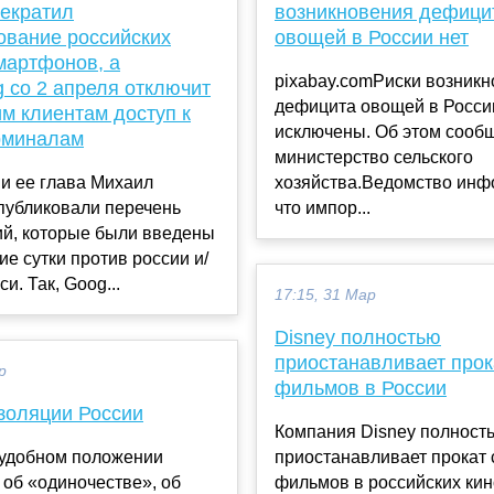
рекратил
возникновения дефици
ование российских
овощей в России нет
мартфонов, а
pixabay.comРиски возник
 со 2 апреля отключит
дефицита овощей в Росси
м клиентам доступ к
исключены. Об этом сооб
рминалам
министерство сельского
и ее глава Михаил
хозяйства.Ведомство инф
публиковали перечень
что импор...
ий, которые были введены
ие сутки против россии и/
и. Так, Goog...
17:15, 31 Мар
Disney полностью
приостанавливает прок
р
фильмов в России
золяции России
Компания Disney полност
еудобном положении
приостанавливает прокат 
об «одиночестве», об
фильмов в российских кин