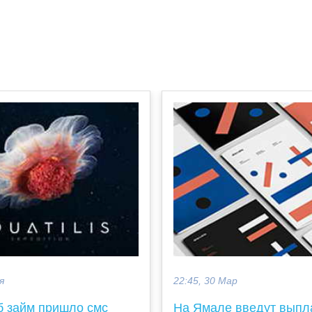
я
22:45, 30 Мар
б займ пришло смс
На Ямале введут выпл