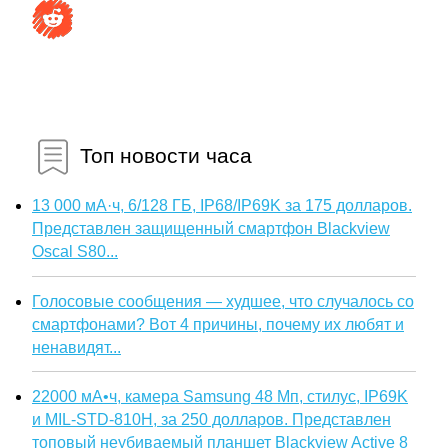
Топ новости часа
13 000 мА·ч, 6/128 ГБ, IP68/IP69K за 175 долларов.
Представлен защищенный смартфон Blackview
Oscal S80...
Голосовые сообщения — худшее, что случалось со
смартфонами? Вот 4 причины, почему их любят и
ненавидят...
22000 мА•ч, камера Samsung 48 Мп, стилус, IP69K
и MIL-STD-810H, за 250 долларов. Представлен
топовый неубиваемый планшет Blackview Active 8