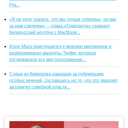
Pro...
«Я не хочу сказать, что мы лучше «яблока», но мы
за ним следуем», – глава «Горизонта» сравнил
белорусский ноутбук с MacBook...
Илон Маск прислушился к мнению миллионов и
разблокировал аккаунты Twitter, которые
отслеживали его местоположение...
Судью из Кемерова наказали за публикацию
особых мнений, сославшись на то, что это умаляет
авторитет судебной власти...