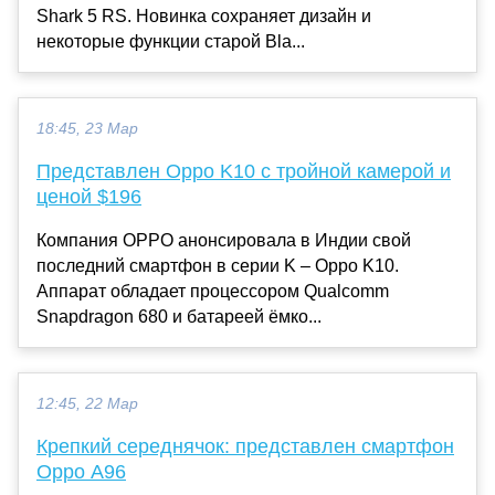
Shark 5 RS. Новинка сохраняет дизайн и
некоторые функции старой Bla...
18:45, 23 Мар
Представлен Oppo K10 с тройной камерой и
ценой $196
Компания OPPO анонсировала в Индии свой
последний смартфон в серии K – Oppo K10.
Аппарат обладает процессором Qualcomm
Snapdragon 680 и батареей ёмко...
12:45, 22 Мар
Крепкий середнячок: представлен смартфон
Oppo A96