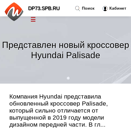
DP73.SPB.RU
Поиск
Кабинет
☰
Новости
»
Представлен новый кроссовер
Тренды новостей
»
Hyundai Palisade
Рубрики
»
Правила
»
Компания Hyundai представила
Контакт
»
обновленный кроссовер Palisade,
который сильно отличается от
выпущенной в 2019 году модели
дизайном передней части. В гл...