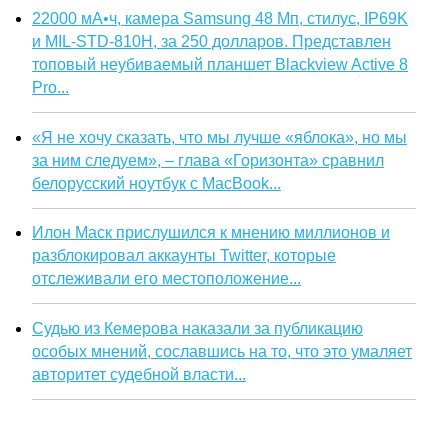
22000 мА•ч, камера Samsung 48 Мп, стилус, IP69K
и MIL-STD-810H, за 250 долларов. Представлен
топовый неубиваемый планшет Blackview Active 8
Pro...
«Я не хочу сказать, что мы лучше «яблока», но мы
за ним следуем», – глава «Горизонта» сравнил
белорусский ноутбук с MacBook...
Илон Маск прислушился к мнению миллионов и
разблокировал аккаунты Twitter, которые
отслеживали его местоположение...
Судью из Кемерова наказали за публикацию
особых мнений, сославшись на то, что это умаляет
авторитет судебной власти...