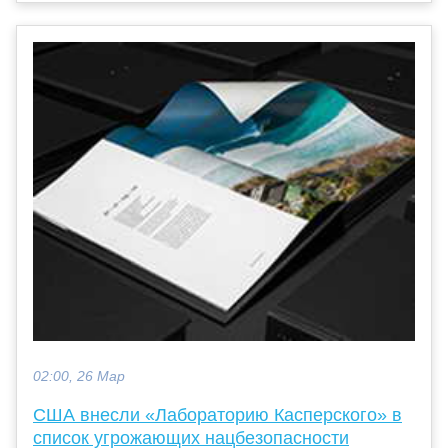
02:00, 26 Мар
США внесли «Лабораторию Касперского» в
список угрожающих нацбезопасности