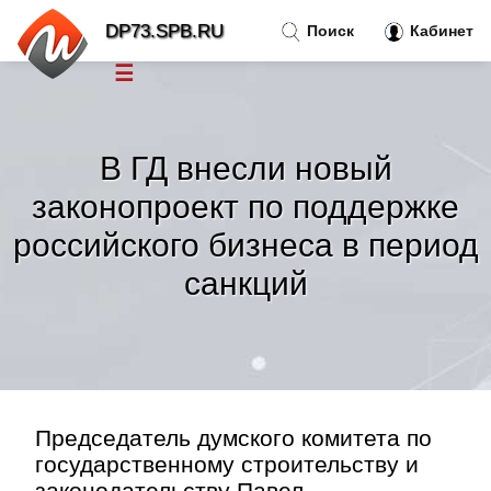
DP73.SPB.RU
Поиск
Кабинет
☰
Новости
»
В ГД внесли новый
Тренды новостей
»
законопроект по поддержке
российского бизнеса в период
Рубрики
»
санкций
Правила
»
Контакт
»
Председатель думского комитета по
государственному строительству и
законодательству Павел