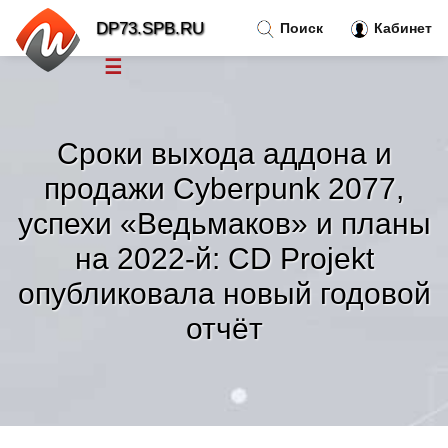
DP73.SPB.RU
Поиск
Кабинет
☰
Новости
»
Сроки выхода аддона и
Тренды новостей
»
продажи Cyberpunk 2077,
успехи «Ведьмаков» и планы
Рубрики
»
на 2022-й: CD Projekt
опубликовала новый годовой
Правила
»
отчёт
Контакт
»