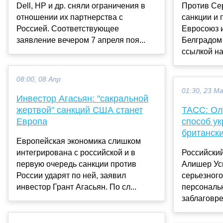
Dell, HP и др. сняли ограничения в
Против Сер
отношении их партнерства с
санкции и 
Россией. Соответствующее
Евросоюз 
заявление вечером 7 апреля поя...
Белградом
ссылкой на
08:00, 08 Апр
01:30, 23 М
Инвестор Агасьян: "сакральной
жертвой" санкций США станет
ТАСС: Ол
Европа
способ ук
британски
Европейская экономика слишком
интегрирована с российской и в
Российски
первую очередь санкции против
Алишер Ус
России ударят по ней, заявил
серьезног
инвестор Грант Агасьян. По сл...
персональ
заблаговре