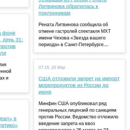
Литвинова обратилась к
поклонникам
Рената Литвинова сообщила об
отмене гастролей спектакля МХТ
а фоне
имени Чехова «Звезда вашего
 день 31:
периода» в Санкт-Петербурге....
против
или
тия
07:15, 25 Мар
енной
ах и
США отложили запрет на импорт
морепродуктов из России до
июня
Минфин США опубликовал ряд
генеральных лицензий по санкциям
против России. Ведомство отложило
Реал» в
введение запрета на ввоз
летико»