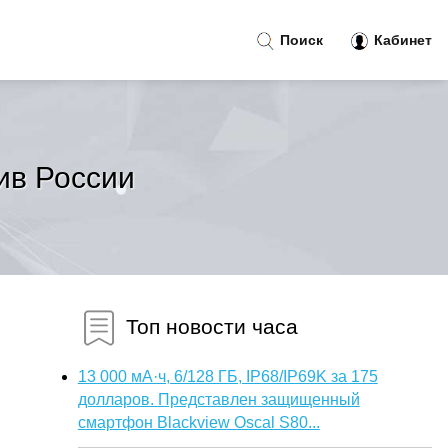
Поиск
Кабинет
ив России
Топ новости часа
13 000 мА·ч, 6/128 ГБ, IP68/IP69K за 175
долларов. Представлен защищенный
смартфон Blackview Oscal S80...