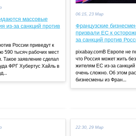
р
06:15, 23 Мар
идаются массовые
Французские бизнесме
я из-за санкций против
призвали ЕС к осторож
за санкций против Росс
отив России приведут к
pixabay.comВ Европе не п
ю 590 тысяч рабочих мест
что Россия может жить без
. Такое заявление сделал
жителям ЕС из-за санкций
уда ФРГ Хубертус Хайль в
очень сложно. Об этом ра
д...
бизнесмены из Фран...
р
22:30, 29 Мар