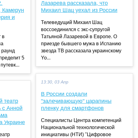
.
Лазарева рассказала, что
, Камерун
Михаил Шац уехал из России
ерия и
Телеведущий Михаил Шац
воссоединился с экс-супругой
 в
Татьяной Лазаревой в Европе. О
на
приезде бывшего мужа в Испанию
 раунд
звезда ТВ рассказала украинскому
пределит 5
Yo...
путевк...
13:30, 03 Апр
В России создали
й театр
"залечивающую" царапины
ь с Анной
пленку для смартфонов
ьма
Специалисты Центра компетенций
а Украине
Национальной технологической
еатр
инициативы (НТИ) "Цифровое