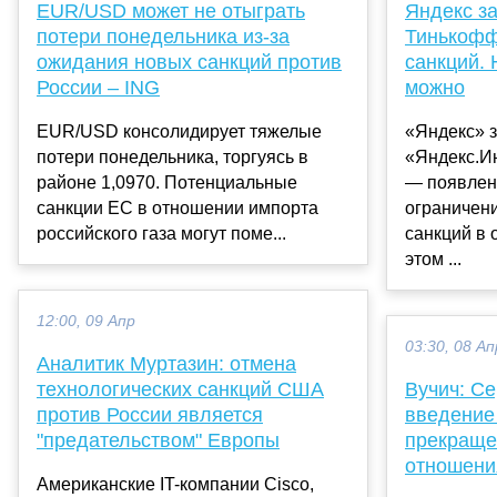
EUR/USD может не отыграть
Яндекс за
потери понедельника из-за
Тинькофф
ожидания новых санкций против
санкций.
России – ING
можно
EUR/USD консолидирует тяжелые
«Яндекс» з
потери понедельника, торгуясь в
«Яндекс.И
районе 1,0970. Потенциальные
— появлен
санкции ЕС в отношении импорта
ограничен
российского газа могут поме...
санкций в 
этом ...
12:00, 09 Апр
03:30, 08 Ап
Аналитик Муртазин: отмена
технологических санкций США
Вучич: Се
против России является
введение 
"предательством" Европы
прекраще
отношени
Американские IT-компании Cisco,