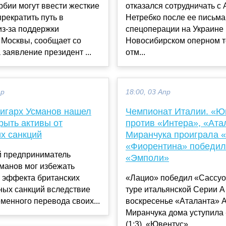
бии могут ввести жесткие
отказался сотрудничать с
прекратить путь в
Нетребко после ее письма
из-за поддержки
спецоперации на Украине
 Москвы, сообщает со
Новосибирском оперном т
 заявление президент ...
отм...
ар
18:00, 03 Апр
игарх Усманов нашел
Чемпионат Италии. «Ю
рыть активы от
против «Интера», «Ата
х санкций
Миранчука проиграла 
«Фиорентина» победи
й предприниматель
«Эмполи»
манов мог избежать
о эффекта британских
«Лацио» победил «Сассуо
ных санкций вследствие
туре итальянской Серии А (
менного перевода своих...
воскресенье «Аталанта» 
Миранчука дома уступила
(1:3), «Ювентус» ...