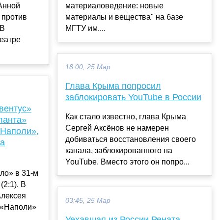
 Анной
материаловедение: новые
 против
материалы и вещества" на базе
 В
МГТУ им....
еатре
18:00, 25 Мар
Глава Крыма попросил
заблокировать YouTube в России
вентус»
Как стало известно, глава Крыма
ланта»
Сергей Аксёнов не намерен
«Наполи»,
добиваться восстановления своего
ла
канала, заблокированного на
YouTube. Вместо этого он попро...
ло» в 31-м
2:1). В
Алексея
03:45, 25 Мар
 «Наполи»
Уехавшая из России Рената