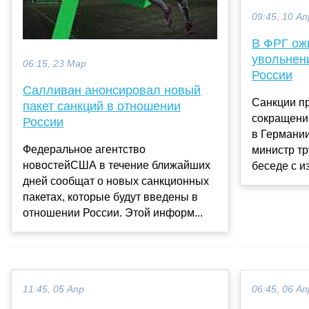
09:45, 10 Ап
В ФРГ ож
увольнени
06:15, 23 Мар
России
Салливан анонсировал новый
Санкции пр
пакет санкций в отношении
сокращени
России
в Германии
Федеральное агентство
министр тр
новостейСША в течение ближайших
беседе с из
дней сообщат о новых санкционных
пакетах, которые будут введены в
отношении России. Этой информ...
11:45, 05 Апр
06:45, 06 Ап