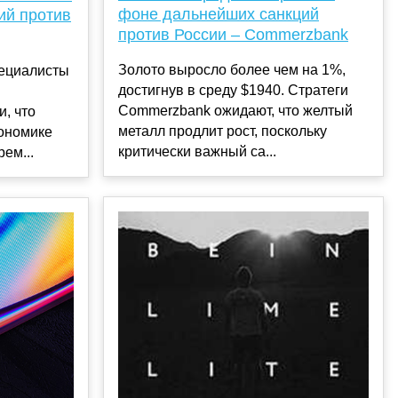
фоне дальнейших санкций
ий против
против России – Commerzbank
Золото выросло более чем на 1%,
пециалисты
достигнув в среду $1940. Стратеги
Commerzbank ожидают, что желтый
, что
металл продлит рост, поскольку
кономике
критически важный са...
ем...