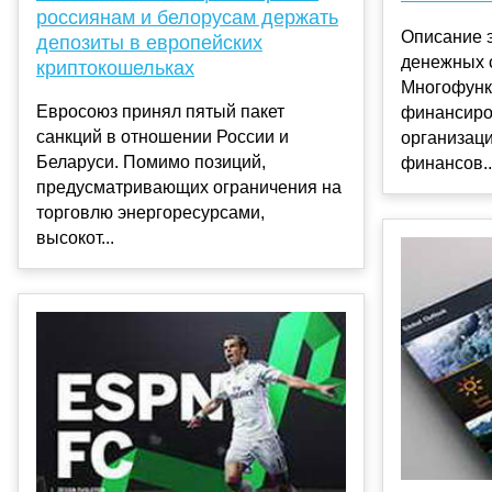
россиянам и белорусам держать
Описание 
депозиты в европейских
денежных 
криптокошельках
Многофунк
Евросоюз принял пятый пакет
финансиро
санкций в отношении России и
организац
Беларуси. Помимо позиций,
финансов..
предусматривающих ограничения на
торговлю энергоресурсами,
высокот...