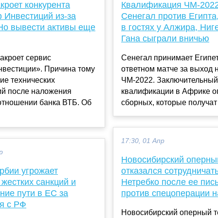
кроет конкурента
Квалификация ЧМ-2022
 Инвестиций из-за
Сенегал против Египта
 Но вывести активы еще
в гостях у Алжира, Ниг
Гана сыграли вничью
акроет сервис
Сенегал принимает Египет
нвестиции». Причина тому
ответном матче за выход 
ие технических
ЧМ-2022. Заключительный
ий после наложения
квалификации в Африке о
отношении банка ВТБ. Об
сборных, которые получат 
17:30, 01 Апр
р
Новосибирский оперны
рбии угрожает
отказался сотрудничат
жестких санкций и
Нетребко после ее пис
ние пути в ЕС за
против спецоперации н
я с РФ
Новосибирский оперный т