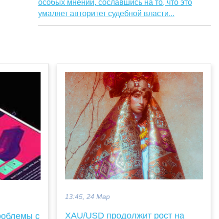
особых мнений, сославшись на то, что это
умаляет авторитет судебной власти...
13:45, 24 Мар
XAU/USD продолжит рост на
роблемы с