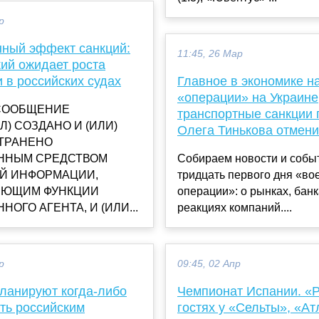
р
ный эффект санкций:
11:45, 26 Мар
ий ожидает роста
 в российских судах
Главное в экономике н
«операции» на Украине,
СООБЩЕНИЕ
транспортные санкции 
Л) СОЗДАНО И (ИЛИ)
Олега Тинькова отмен
ТРАНЕНО
ННЫМ СРЕДСТВОМ
Собираем новости и собы
Й ИНФОРМАЦИИ,
тридцать первого дня «во
ЮЩИМ ФУНКЦИИ
операции»: о рынках, банк
НОГО АГЕНТА, И (ИЛИ...
реакциях компаний....
р
09:45, 02 Апр
ланируют когда-либо
Чемпионат Испании. «
ть российским
гостях у «Сельты», «Ат