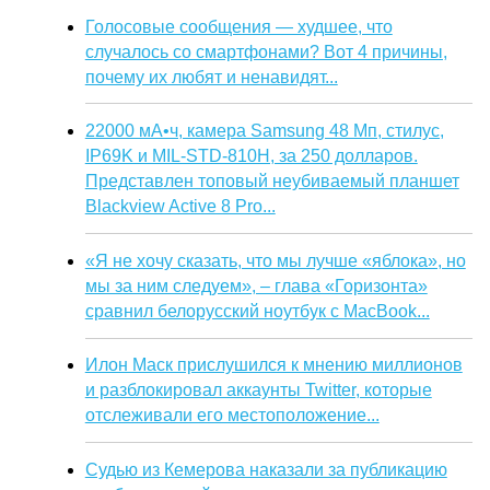
Голосовые сообщения — худшее, что
случалось со смартфонами? Вот 4 причины,
почему их любят и ненавидят...
22000 мА•ч, камера Samsung 48 Мп, стилус,
IP69K и MIL-STD-810H, за 250 долларов.
Представлен топовый неубиваемый планшет
Blackview Active 8 Pro...
«Я не хочу сказать, что мы лучше «яблока», но
мы за ним следуем», – глава «Горизонта»
сравнил белорусский ноутбук с MacBook...
Илон Маск прислушился к мнению миллионов
и разблокировал аккаунты Twitter, которые
отслеживали его местоположение...
Судью из Кемерова наказали за публикацию