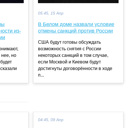
05:45, 15 Апр
ны
В Белом доме назвали условие
ности из-
отмены санкций против России
ии
США будут готовы обсуждать
онимают,
возможность снятия с России
 нее, но
некоторых санкций в том случае,
 будет
если Москвой и Киевом будут
ссказали
достигнуты договорённости в ходе
п...
04:45, 09 Апр