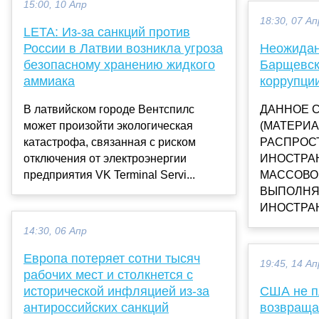
15:00, 10 Апр
18:30, 07 Ап
LETA: Из-за санкций против
России в Латвии возникла угроза
Неожидан
безопасному хранению жидкого
Барщевск
аммиака
коррупции
В латвийском городе Вентспилс
ДАННОЕ 
может произойти экологическая
(МАТЕРИА
катастрофа, связанная с риском
РАСПРОС
отключения от электроэнергии
ИНОСТРА
предприятия VK Terminal Servi...
МАССОВО
ВЫПОЛНЯ
ИНОСТРАН
14:30, 06 Апр
Европа потеряет сотни тысяч
19:45, 14 Ап
рабочих мест и столкнется с
исторической инфляцией из-за
США не п
антироссийских санкций
возвраща