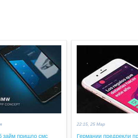
я
22:15, 25 Мар
б займ пришло смс
Германии предрекли п