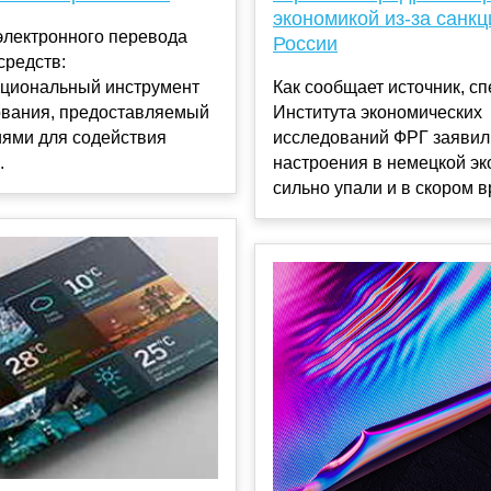
экономикой из-за санкц
электронного перевода
России
средств:
циональный инструмент
Как сообщает источник, с
вания, предоставляемый
Института экономических
иями для содействия
исследований ФРГ заявили
.
настроения в немецкой э
сильно упали и в скором вр