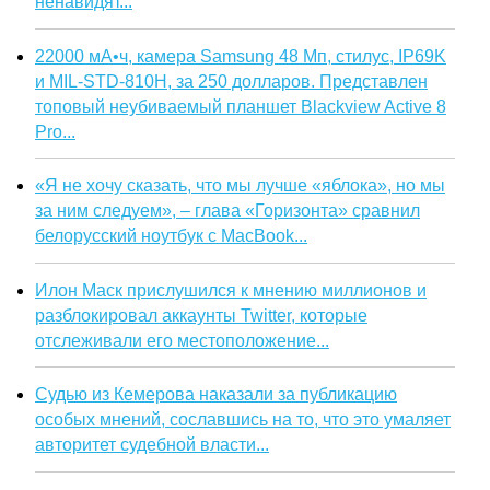
ненавидят...
22000 мА•ч, камера Samsung 48 Мп, стилус, IP69K
и MIL-STD-810H, за 250 долларов. Представлен
топовый неубиваемый планшет Blackview Active 8
Pro...
«Я не хочу сказать, что мы лучше «яблока», но мы
за ним следуем», – глава «Горизонта» сравнил
белорусский ноутбук с MacBook...
Илон Маск прислушился к мнению миллионов и
разблокировал аккаунты Twitter, которые
отслеживали его местоположение...
Судью из Кемерова наказали за публикацию
особых мнений, сославшись на то, что это умаляет
авторитет судебной власти...