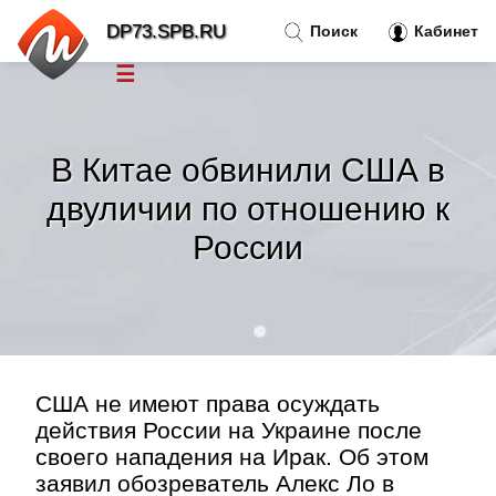
DP73.SPB.RU
Поиск
Кабинет
☰
Новости
»
В Китае обвинили США в
Тренды новостей
»
двуличии по отношению к
России
Рубрики
»
Правила
»
Контакт
»
США не имеют права осуждать
действия России на Украине после
своего нападения на Ирак. Об этом
заявил обозреватель Алекс Ло в