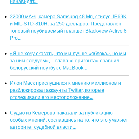
ненавидят...
22000 мА•ч, камера Samsung 48 Мп, стилус, IP69K
и MIL-STD-810H, за 250 долларов. Представлен
топовый неубиваемый планшет Blackview Active 8
Pro...
«Я не хочу сказать, что мы лучше «яблока», но мы
за ним следуем», – глава «Горизонта» сравнил
белорусский ноутбук с MacBook...
Илон Маск прислушился к мнению миллионов и
разблокировал аккаунты Twitter, которые
отслеживали его местоположение...
Судью из Кемерова наказали за публикацию
особых мнений, сославшись на то, что это умаляет
авторитет судебной власти...