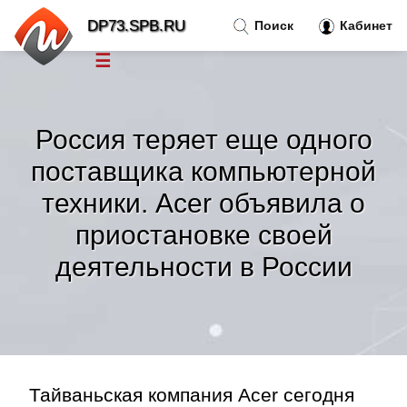
DP73.SPB.RU
Поиск
Кабинет
☰
Новости
»
Россия теряет еще одного
Тренды новостей
»
поставщика компьютерной
техники. Acer объявила о
Рубрики
»
приостановке своей
Правила
деятельности в России
»
Контакт
»
Тайваньская компания Acer сегодня