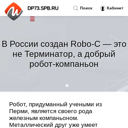
DP73.SPB.RU
Поиск
Кабинет
☰
Новости
»
В России создан Robo-C — это
Тренды новостей
»
не Терминатор, а добрый
робот-компаньон
Рубрики
»
Правила
»
Контакт
»
Робот, придуманный учеными из
Перми, является своего рода
железным компаньоном.
Металлический друг уже умеет