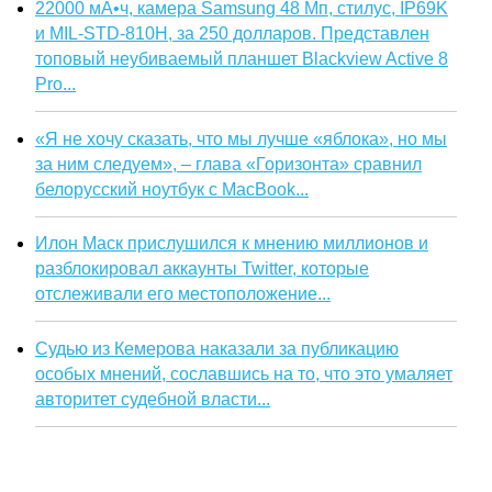
22000 мА•ч, камера Samsung 48 Мп, стилус, IP69K
и MIL-STD-810H, за 250 долларов. Представлен
топовый неубиваемый планшет Blackview Active 8
Pro...
«Я не хочу сказать, что мы лучше «яблока», но мы
за ним следуем», – глава «Горизонта» сравнил
белорусский ноутбук с MacBook...
Илон Маск прислушился к мнению миллионов и
разблокировал аккаунты Twitter, которые
отслеживали его местоположение...
Судью из Кемерова наказали за публикацию
особых мнений, сославшись на то, что это умаляет
авторитет судебной власти...