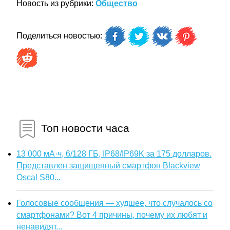
Новость из рубрики:
Общество
Поделиться новостью:
Топ новости часа
13 000 мА·ч, 6/128 ГБ, IP68/IP69K за 175 долларов.
Представлен защищенный смартфон Blackview
Oscal S80...
Голосовые сообщения — худшее, что случалось со
смартфонами? Вот 4 причины, почему их любят и
ненавидят...