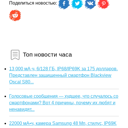
Поделиться новостью:
Топ новости часа
13 000 мА·ч, 6/128 ГБ, IP68/IP69K за 175 долларов.
Представлен защищенный смартфон Blackview
Oscal S80...
Голосовые сообщения — худшее, что случалось со
смартфонами? Вот 4 причины, почему их любят и
ненавидят...
22000 мА•ч, камера Samsung 48 Мп, стилус, IP69K