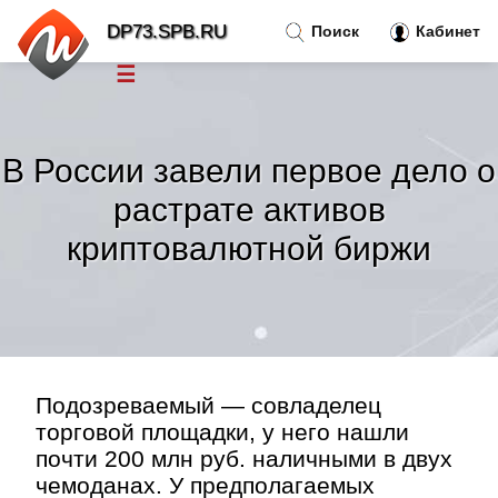
DP73.SPB.RU
Поиск
Кабинет
☰
Новости
»
В России завели первое дело о
Тренды новостей
»
растрате активов
криптовалютной биржи
Рубрики
»
Правила
»
Контакт
»
Подозреваемый — совладелец
торговой площадки, у него нашли
почти 200 млн руб. наличными в двух
чемоданах. У предполагаемых