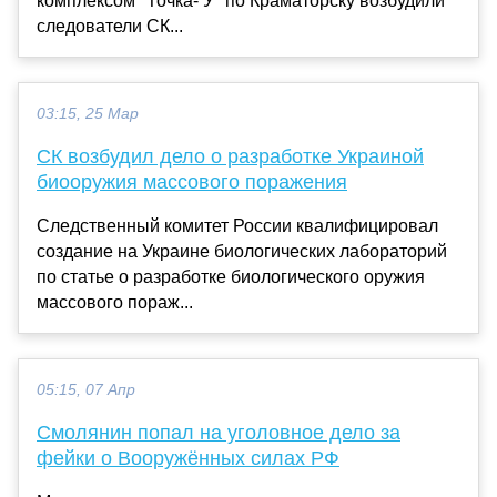
комплексом "Точка- У" по Краматорску возбудили
следователи СК...
03:15, 25 Мар
СК возбудил дело о разработке Украиной
биооружия массового поражения
Следственный комитет России квалифицировал
создание на Украине биологических лабораторий
по статье о разработке биологического оружия
массового пораж...
05:15, 07 Апр
Смолянин попал на уголовное дело за
фейки о Вооружённых силах РФ