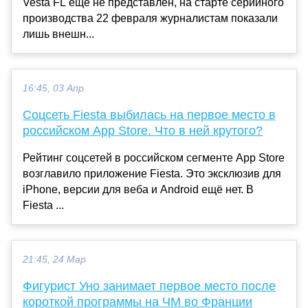
Vesta FL еще не представлен, на старте серийного
производства 22 февраля журналистам показали
лишь внешн...
16:45, 03 Апр
Соцсеть Fiesta выбилась на первое место в
российском App Store. Что в ней крутого?
Рейтинг соцсетей в российском сегменте App Store
возглавило приложение Fiesta. Это эксклюзив для
iPhone, версии для веба и Android ещё нет. В
Fiesta ...
21:45, 24 Мар
Фигурист Уно занимает первое место после
короткой программы на ЧМ во Франции