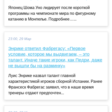
Японец Шома Уно лидирует после короткой
программы на чемпионате мира по фигурному
катанию в Монпелье. Подробнее…...
23:00, 29 Мар
Энрике ответил Фабрегасу: «Первое
условие, которое мы выдвигаем, – это
талант. Иначе такие игроки, как Педри, даже
не вышли бы на разминку»
Луис Энрике назвал талант главной
характеристикой игроков сборной Испании. Ранее
Франсеск Фабрегас заявил, что в наше время
тренеры отдают предпочтен...