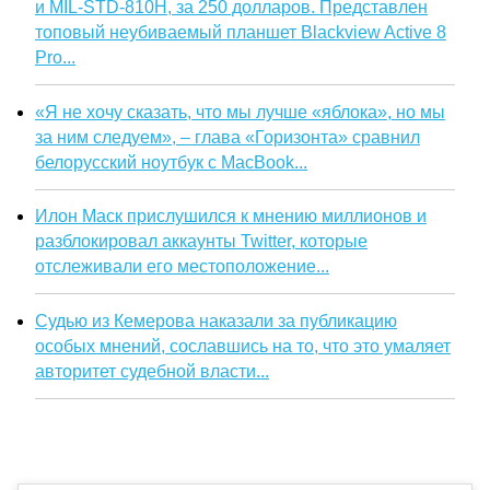
и MIL-STD-810H, за 250 долларов. Представлен
топовый неубиваемый планшет Blackview Active 8
Pro...
«Я не хочу сказать, что мы лучше «яблока», но мы
за ним следуем», – глава «Горизонта» сравнил
белорусский ноутбук с MacBook...
Илон Маск прислушился к мнению миллионов и
разблокировал аккаунты Twitter, которые
отслеживали его местоположение...
Судью из Кемерова наказали за публикацию
особых мнений, сославшись на то, что это умаляет
авторитет судебной власти...